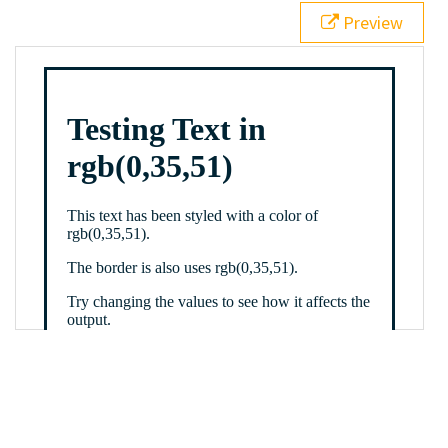
21
.backgroundGradient
 {
Preview
22
background
: 
linear-gradient
(
to
bottom
, 
white
, 
rgb
(
0
,
35
,
51
));
23
color
: 
white
;
24
    }
25
26
</
style
>
27
<
div
class
=
"textColor borderColor"
>
28
<
h1
>
Testing Text in rgb(0,35,51)
</
h1
>