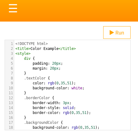
Toggle
☰
navigation
Run
1
<!DOCTYPE html>
2
<
title
>
Color Example
</
title
>
3
<
style
>
4
div
 {
5
padding
: 
20px
;
6
margin
: 
20px
;
7
    }
8
.textColor
 {
9
color
: 
rgb
(
0
,
35
,
51
);
10
background-color
: 
white
;
11
    }
12
.borderColor
 {
13
border-width
: 
3px
;
14
border-style
: 
solid
;
15
border-color
: 
rgb
(
0
,
35
,
51
);
16
    }
17
.backgroundColor
 {
18
background-color
: 
rgb
(
0
,
35
,
51
);
19
color
: 
white
;
20
    }