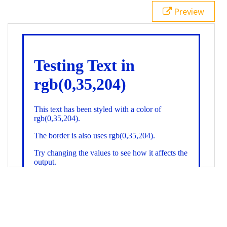
21
.backgroundGradient
 {
Preview
22
background
: 
linear-gradient
(
to
bottom
, 
white
, 
rgb
(
0
,
35
,
204
));
23
color
: 
white
;
24
    }
25
26
</
style
>
27
<
div
class
=
"textColor borderColor"
>
28
<
h1
>
Testing Text in rgb(0,35,204)
</
h1
>