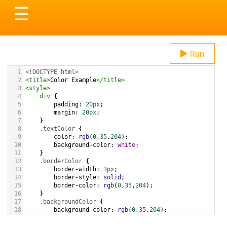
Toggle
☰
navigation
Run
1
<!DOCTYPE html>
2
<
title
>
Color Example
</
title
>
3
<
style
>
4
div
 {
5
padding
: 
20px
;
6
margin
: 
20px
;
7
    }
8
.textColor
 {
9
color
: 
rgb
(
0
,
35
,
204
);
10
background-color
: 
white
;
11
    }
12
.borderColor
 {
13
border-width
: 
3px
;
14
border-style
: 
solid
;
15
border-color
: 
rgb
(
0
,
35
,
204
);
16
    }
17
.backgroundColor
 {
18
background-color
: 
rgb
(
0
,
35
,
204
);
19
color
: 
white
;
20
    }