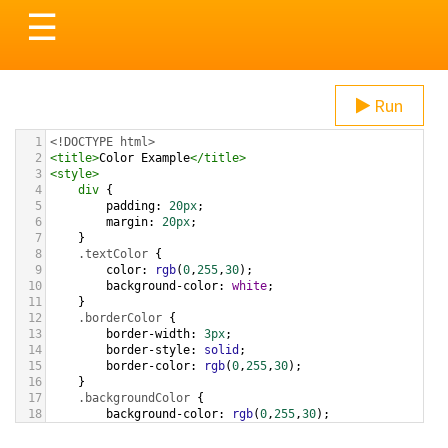
Toggle
☰
navigation
Run
1
<!DOCTYPE html>
2
<
title
>
Color Example
</
title
>
3
<
style
>
4
div
 {
5
padding
: 
20px
;
6
margin
: 
20px
;
7
    }
8
.textColor
 {
9
color
: 
rgb
(
0
,
255
,
30
);
10
background-color
: 
white
;
11
    }
12
.borderColor
 {
13
border-width
: 
3px
;
14
border-style
: 
solid
;
15
border-color
: 
rgb
(
0
,
255
,
30
);
16
    }
17
.backgroundColor
 {
18
background-color
: 
rgb
(
0
,
255
,
30
);
19
color
: 
white
;
20
    }