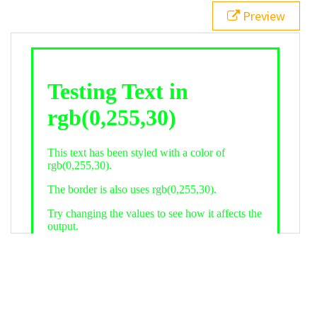
21
.backgroundGradient
 {
Preview
22
background
: 
linear-gradient
(
to
bottom
, 
white
, 
rgb
(
0
,
255
,
30
));
23
color
: 
white
;
24
    }
25
26
</
style
>
27
<
div
class
=
"textColor borderColor"
>
28
<
h1
>
Testing Text in rgb(0,255,30)
</
h1
>