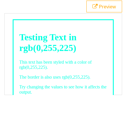
21
.backgroundGradient
 {
Preview
22
background
: 
linear-gradient
(
to
bottom
, 
white
, 
rgb
(
0
,
255
,
225
));
23
color
: 
white
;
24
    }
25
26
</
style
>
27
<
div
class
=
"textColor borderColor"
>
28
<
h1
>
Testing Text in rgb(0,255,225)
</
h1
>