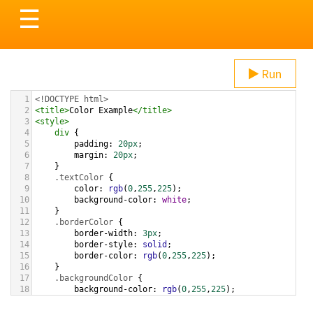
Toggle
☰
navigation
Run
1
<!DOCTYPE html>
2
<
title
>
Color Example
</
title
>
3
<
style
>
4
div
 {
5
padding
: 
20px
;
6
margin
: 
20px
;
7
    }
8
.textColor
 {
9
color
: 
rgb
(
0
,
255
,
225
);
10
background-color
: 
white
;
11
    }
12
.borderColor
 {
13
border-width
: 
3px
;
14
border-style
: 
solid
;
15
border-color
: 
rgb
(
0
,
255
,
225
);
16
    }
17
.backgroundColor
 {
18
background-color
: 
rgb
(
0
,
255
,
225
);
19
color
: 
white
;
20
    }