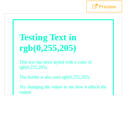
21
.backgroundGradient
 {
Preview
22
background
: 
linear-gradient
(
to
bottom
, 
white
, 
rgb
(
0
,
255
,
205
));
23
color
: 
white
;
24
    }
25
26
</
style
>
27
<
div
class
=
"textColor borderColor"
>
28
<
h1
>
Testing Text in rgb(0,255,205)
</
h1
>