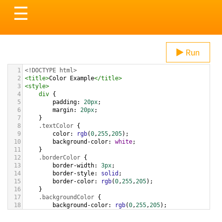
Toggle
☰
navigation
Run
1
<!DOCTYPE html>
2
<
title
>
Color Example
</
title
>
3
<
style
>
4
div
 {
5
padding
: 
20px
;
6
margin
: 
20px
;
7
    }
8
.textColor
 {
9
color
: 
rgb
(
0
,
255
,
205
);
10
background-color
: 
white
;
11
    }
12
.borderColor
 {
13
border-width
: 
3px
;
14
border-style
: 
solid
;
15
border-color
: 
rgb
(
0
,
255
,
205
);
16
    }
17
.backgroundColor
 {
18
background-color
: 
rgb
(
0
,
255
,
205
);
19
color
: 
white
;
20
    }