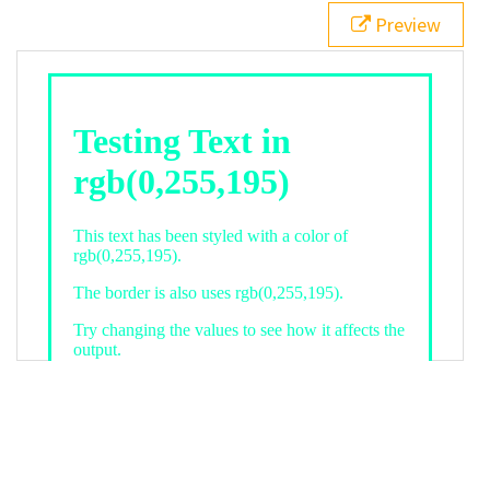
21
.backgroundGradient
 {
Preview
22
background
: 
linear-gradient
(
to
bottom
, 
white
, 
rgb
(
0
,
255
,
195
));
23
color
: 
white
;
24
    }
25
26
</
style
>
27
<
div
class
=
"textColor borderColor"
>
28
<
h1
>
Testing Text in rgb(0,255,195)
</
h1
>