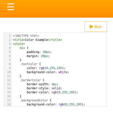
Toggle
☰
navigation
Run
1
<!DOCTYPE html>
2
<
title
>
Color Example
</
title
>
3
<
style
>
4
div
 {
5
padding
: 
20px
;
6
margin
: 
20px
;
7
    }
8
.textColor
 {
9
color
: 
rgb
(
0
,
255
,
195
);
10
background-color
: 
white
;
11
    }
12
.borderColor
 {
13
border-width
: 
3px
;
14
border-style
: 
solid
;
15
border-color
: 
rgb
(
0
,
255
,
195
);
16
    }
17
.backgroundColor
 {
18
background-color
: 
rgb
(
0
,
255
,
195
);
19
color
: 
white
;
20
    }