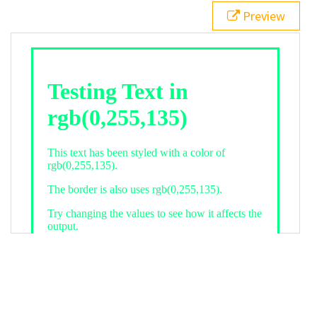
21
.backgroundGradient
 {
Preview
22
background
: 
linear-gradient
(
to
bottom
, 
white
, 
rgb
(
0
,
255
,
135
));
23
color
: 
white
;
24
    }
25
26
</
style
>
27
<
div
class
=
"textColor borderColor"
>
28
<
h1
>
Testing Text in rgb(0,255,135)
</
h1
>