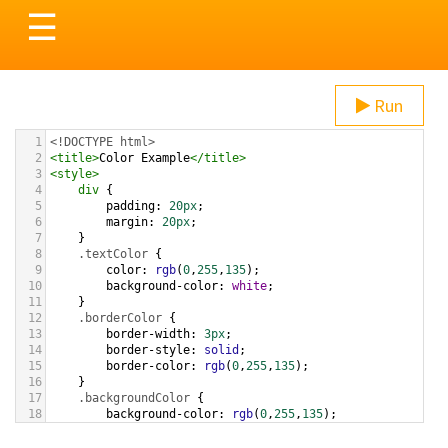
Toggle
☰
navigation
Run
1
<!DOCTYPE html>
2
<
title
>
Color Example
</
title
>
3
<
style
>
4
div
 {
5
padding
: 
20px
;
6
margin
: 
20px
;
7
    }
8
.textColor
 {
9
color
: 
rgb
(
0
,
255
,
135
);
10
background-color
: 
white
;
11
    }
12
.borderColor
 {
13
border-width
: 
3px
;
14
border-style
: 
solid
;
15
border-color
: 
rgb
(
0
,
255
,
135
);
16
    }
17
.backgroundColor
 {
18
background-color
: 
rgb
(
0
,
255
,
135
);
19
color
: 
white
;
20
    }