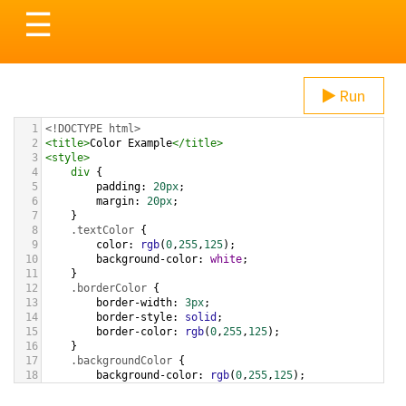
Toggle
☰
navigation
Run
1
<!DOCTYPE html>
2
<
title
>
Color Example
</
title
>
3
<
style
>
4
div
 {
5
padding
: 
20px
;
6
margin
: 
20px
;
7
    }
8
.textColor
 {
9
color
: 
rgb
(
0
,
255
,
125
);
10
background-color
: 
white
;
11
    }
12
.borderColor
 {
13
border-width
: 
3px
;
14
border-style
: 
solid
;
15
border-color
: 
rgb
(
0
,
255
,
125
);
16
    }
17
.backgroundColor
 {
18
background-color
: 
rgb
(
0
,
255
,
125
);
19
color
: 
white
;
20
    }