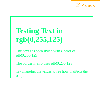
21
.backgroundGradient
 {
Preview
22
background
: 
linear-gradient
(
to
bottom
, 
white
, 
rgb
(
0
,
255
,
125
));
23
color
: 
white
;
24
    }
25
26
</
style
>
27
<
div
class
=
"textColor borderColor"
>
28
<
h1
>
Testing Text in rgb(0,255,125)
</
h1
>