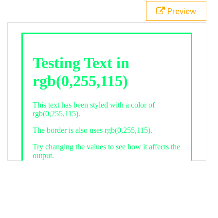
21
.backgroundGradient
 {
Preview
22
background
: 
linear-gradient
(
to
bottom
, 
white
, 
rgb
(
0
,
255
,
115
));
23
color
: 
white
;
24
    }
25
26
</
style
>
27
<
div
class
=
"textColor borderColor"
>
28
<
h1
>
Testing Text in rgb(0,255,115)
</
h1
>