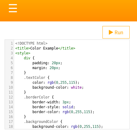
Toggle
☰
navigation
Run
1
<!DOCTYPE html>
2
<
title
>
Color Example
</
title
>
3
<
style
>
4
div
 {
5
padding
: 
20px
;
6
margin
: 
20px
;
7
    }
8
.textColor
 {
9
color
: 
rgb
(
0
,
255
,
115
);
10
background-color
: 
white
;
11
    }
12
.borderColor
 {
13
border-width
: 
3px
;
14
border-style
: 
solid
;
15
border-color
: 
rgb
(
0
,
255
,
115
);
16
    }
17
.backgroundColor
 {
18
background-color
: 
rgb
(
0
,
255
,
115
);
19
color
: 
white
;
20
    }