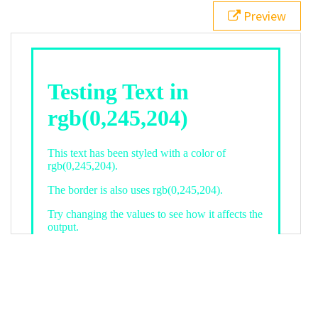
21
.backgroundGradient
 {
Preview
22
background
: 
linear-gradient
(
to
bottom
, 
white
, 
rgb
(
0
,
245
,
204
));
23
color
: 
white
;
24
    }
25
26
</
style
>
27
<
div
class
=
"textColor borderColor"
>
28
<
h1
>
Testing Text in rgb(0,245,204)
</
h1
>