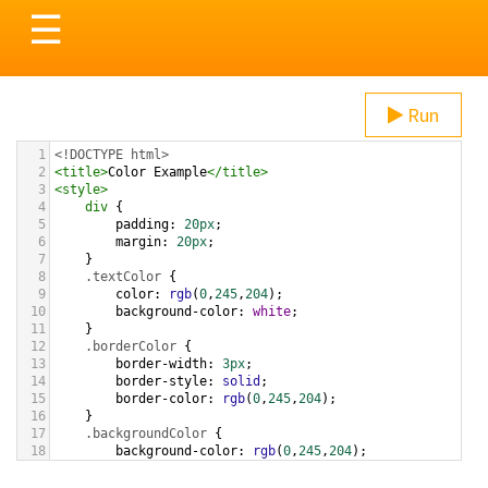
Toggle
☰
navigation
Run
1
<!DOCTYPE html>
2
<
title
>
Color Example
</
title
>
3
<
style
>
4
div
 {
5
padding
: 
20px
;
6
margin
: 
20px
;
7
    }
8
.textColor
 {
9
color
: 
rgb
(
0
,
245
,
204
);
10
background-color
: 
white
;
11
    }
12
.borderColor
 {
13
border-width
: 
3px
;
14
border-style
: 
solid
;
15
border-color
: 
rgb
(
0
,
245
,
204
);
16
    }
17
.backgroundColor
 {
18
background-color
: 
rgb
(
0
,
245
,
204
);
19
color
: 
white
;
20
    }