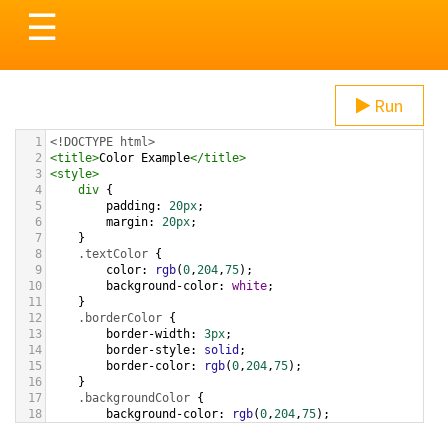
Toggle
☰
navigation
Run
1
<!DOCTYPE html>
2
<
title
>
Color Example
</
title
>
3
<
style
>
4
div
 {
5
padding
: 
20px
;
6
margin
: 
20px
;
7
    }
8
.textColor
 {
9
color
: 
rgb
(
0
,
204
,
75
);
10
background-color
: 
white
;
11
    }
12
.borderColor
 {
13
border-width
: 
3px
;
14
border-style
: 
solid
;
15
border-color
: 
rgb
(
0
,
204
,
75
);
16
    }
17
.backgroundColor
 {
18
background-color
: 
rgb
(
0
,
204
,
75
);
19
color
: 
white
;
20
    }