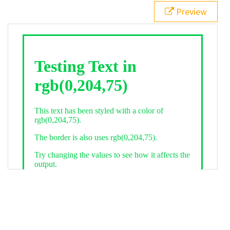
21
.backgroundGradient
 {
Preview
22
background
: 
linear-gradient
(
to
bottom
, 
white
, 
rgb
(
0
,
204
,
75
));
23
color
: 
white
;
24
    }
25
26
</
style
>
27
<
div
class
=
"textColor borderColor"
>
28
<
h1
>
Testing Text in rgb(0,204,75)
</
h1
>