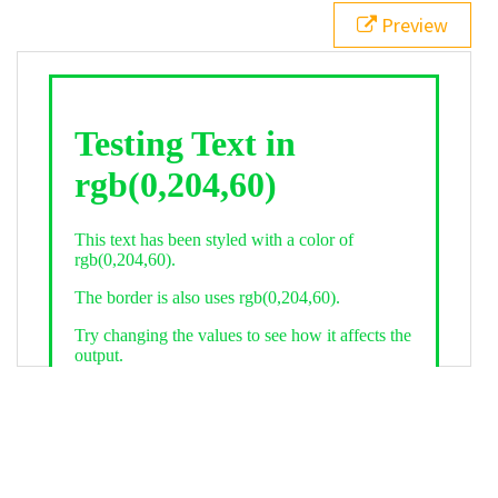
21
.backgroundGradient
 {
Preview
22
background
: 
linear-gradient
(
to
bottom
, 
white
, 
rgb
(
0
,
204
,
60
));
23
color
: 
white
;
24
    }
25
26
</
style
>
27
<
div
class
=
"textColor borderColor"
>
28
<
h1
>
Testing Text in rgb(0,204,60)
</
h1
>