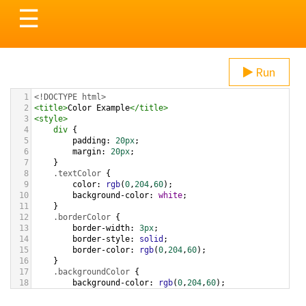
Toggle
☰
navigation
Run
1
<!DOCTYPE html>
2
<
title
>
Color Example
</
title
>
3
<
style
>
4
div
 {
5
padding
: 
20px
;
6
margin
: 
20px
;
7
    }
8
.textColor
 {
9
color
: 
rgb
(
0
,
204
,
60
);
10
background-color
: 
white
;
11
    }
12
.borderColor
 {
13
border-width
: 
3px
;
14
border-style
: 
solid
;
15
border-color
: 
rgb
(
0
,
204
,
60
);
16
    }
17
.backgroundColor
 {
18
background-color
: 
rgb
(
0
,
204
,
60
);
19
color
: 
white
;
20
    }