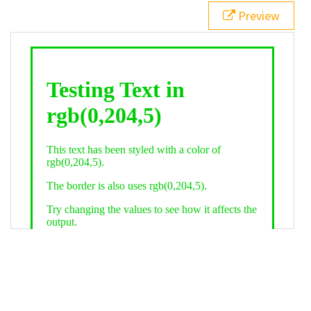
21
.backgroundGradient
 {
Preview
22
background
: 
linear-gradient
(
to
bottom
, 
white
, 
rgb
(
0
,
204
,
5
));
23
color
: 
white
;
24
    }
25
26
</
style
>
27
<
div
class
=
"textColor borderColor"
>
28
<
h1
>
Testing Text in rgb(0,204,5)
</
h1
>