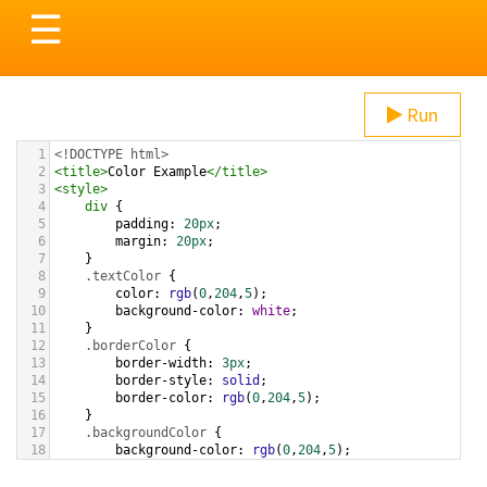
Toggle
☰
navigation
Run
1
<!DOCTYPE html>
2
<
title
>
Color Example
</
title
>
3
<
style
>
4
div
 {
5
padding
: 
20px
;
6
margin
: 
20px
;
7
    }
8
.textColor
 {
9
color
: 
rgb
(
0
,
204
,
5
);
10
background-color
: 
white
;
11
    }
12
.borderColor
 {
13
border-width
: 
3px
;
14
border-style
: 
solid
;
15
border-color
: 
rgb
(
0
,
204
,
5
);
16
    }
17
.backgroundColor
 {
18
background-color
: 
rgb
(
0
,
204
,
5
);
19
color
: 
white
;
20
    }