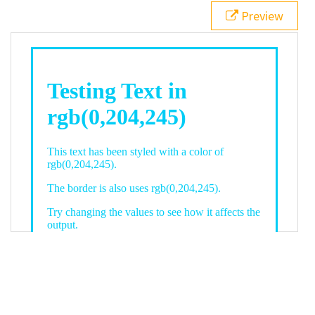
21
.backgroundGradient
 {
Preview
22
background
: 
linear-gradient
(
to
bottom
, 
white
, 
rgb
(
0
,
204
,
245
));
23
color
: 
white
;
24
    }
25
26
</
style
>
27
<
div
class
=
"textColor borderColor"
>
28
<
h1
>
Testing Text in rgb(0,204,245)
</
h1
>