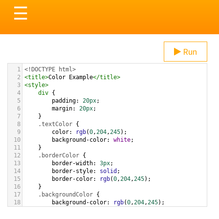
Toggle
☰
navigation
Run
1
<!DOCTYPE html>
2
<
title
>
Color Example
</
title
>
3
<
style
>
4
div
 {
5
padding
: 
20px
;
6
margin
: 
20px
;
7
    }
8
.textColor
 {
9
color
: 
rgb
(
0
,
204
,
245
);
10
background-color
: 
white
;
11
    }
12
.borderColor
 {
13
border-width
: 
3px
;
14
border-style
: 
solid
;
15
border-color
: 
rgb
(
0
,
204
,
245
);
16
    }
17
.backgroundColor
 {
18
background-color
: 
rgb
(
0
,
204
,
245
);
19
color
: 
white
;
20
    }