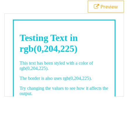
21
.backgroundGradient
 {
Preview
22
background
: 
linear-gradient
(
to
bottom
, 
white
, 
rgb
(
0
,
204
,
225
));
23
color
: 
white
;
24
    }
25
26
</
style
>
27
<
div
class
=
"textColor borderColor"
>
28
<
h1
>
Testing Text in rgb(0,204,225)
</
h1
>