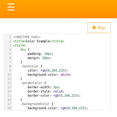
Toggle
☰
navigation
Run
1
<!DOCTYPE html>
2
<
title
>
Color Example
</
title
>
3
<
style
>
4
div
 {
5
padding
: 
20px
;
6
margin
: 
20px
;
7
    }
8
.textColor
 {
9
color
: 
rgb
(
0
,
204
,
225
);
10
background-color
: 
white
;
11
    }
12
.borderColor
 {
13
border-width
: 
3px
;
14
border-style
: 
solid
;
15
border-color
: 
rgb
(
0
,
204
,
225
);
16
    }
17
.backgroundColor
 {
18
background-color
: 
rgb
(
0
,
204
,
225
);
19
color
: 
white
;
20
    }