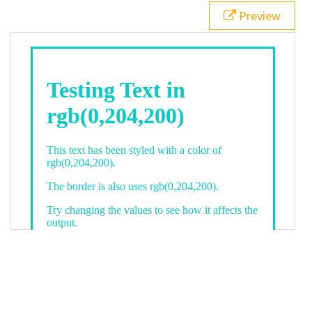
21
.backgroundGradient
 {
Preview
22
background
: 
linear-gradient
(
to
bottom
, 
white
, 
rgb
(
0
,
204
,
200
));
23
color
: 
white
;
24
    }
25
26
</
style
>
27
<
div
class
=
"textColor borderColor"
>
28
<
h1
>
Testing Text in rgb(0,204,200)
</
h1
>