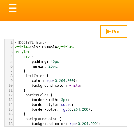
Toggle
☰
navigation
Run
1
<!DOCTYPE html>
2
<
title
>
Color Example
</
title
>
3
<
style
>
4
div
 {
5
padding
: 
20px
;
6
margin
: 
20px
;
7
    }
8
.textColor
 {
9
color
: 
rgb
(
0
,
204
,
200
);
10
background-color
: 
white
;
11
    }
12
.borderColor
 {
13
border-width
: 
3px
;
14
border-style
: 
solid
;
15
border-color
: 
rgb
(
0
,
204
,
200
);
16
    }
17
.backgroundColor
 {
18
background-color
: 
rgb
(
0
,
204
,
200
);
19
color
: 
white
;
20
    }