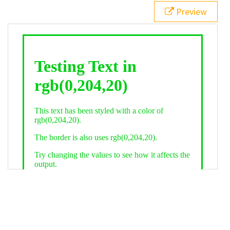
21
.backgroundGradient
 {
Preview
22
background
: 
linear-gradient
(
to
bottom
, 
white
, 
rgb
(
0
,
204
,
20
));
23
color
: 
white
;
24
    }
25
26
</
style
>
27
<
div
class
=
"textColor borderColor"
>
28
<
h1
>
Testing Text in rgb(0,204,20)
</
h1
>