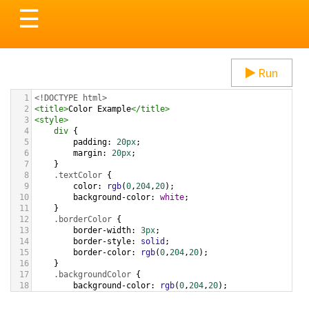
Toggle
☰
navigation
Run
1
<!DOCTYPE html>
2
<
title
>
Color Example
</
title
>
3
<
style
>
4
div
 {
5
padding
: 
20px
;
6
margin
: 
20px
;
7
    }
8
.textColor
 {
9
color
: 
rgb
(
0
,
204
,
20
);
10
background-color
: 
white
;
11
    }
12
.borderColor
 {
13
border-width
: 
3px
;
14
border-style
: 
solid
;
15
border-color
: 
rgb
(
0
,
204
,
20
);
16
    }
17
.backgroundColor
 {
18
background-color
: 
rgb
(
0
,
204
,
20
);
19
color
: 
white
;
20
    }