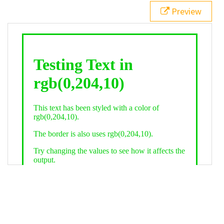
21
.backgroundGradient
 {
Preview
22
background
: 
linear-gradient
(
to
bottom
, 
white
, 
rgb
(
0
,
204
,
10
));
23
color
: 
white
;
24
    }
25
26
</
style
>
27
<
div
class
=
"textColor borderColor"
>
28
<
h1
>
Testing Text in rgb(0,204,10)
</
h1
>