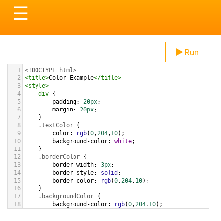
Toggle
☰
navigation
Run
1
<!DOCTYPE html>
2
<
title
>
Color Example
</
title
>
3
<
style
>
4
div
 {
5
padding
: 
20px
;
6
margin
: 
20px
;
7
    }
8
.textColor
 {
9
color
: 
rgb
(
0
,
204
,
10
);
10
background-color
: 
white
;
11
    }
12
.borderColor
 {
13
border-width
: 
3px
;
14
border-style
: 
solid
;
15
border-color
: 
rgb
(
0
,
204
,
10
);
16
    }
17
.backgroundColor
 {
18
background-color
: 
rgb
(
0
,
204
,
10
);
19
color
: 
white
;
20
    }