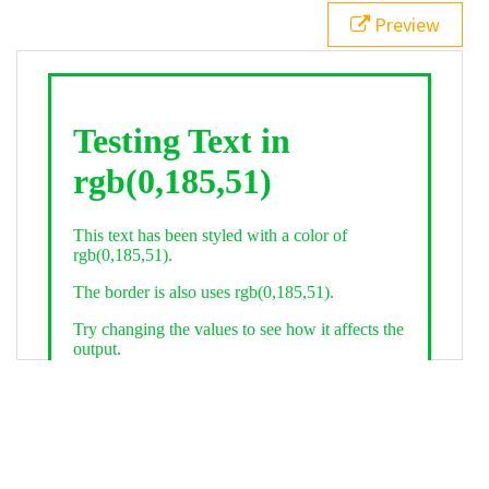
21
.backgroundGradient
 {
Preview
22
background
: 
linear-gradient
(
to
bottom
, 
white
, 
rgb
(
0
,
185
,
51
));
23
color
: 
white
;
24
    }
25
26
</
style
>
27
<
div
class
=
"textColor borderColor"
>
28
<
h1
>
Testing Text in rgb(0,185,51)
</
h1
>