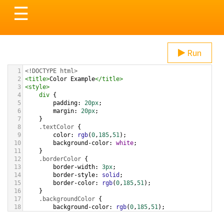
Toggle
☰
navigation
Run
1
<!DOCTYPE html>
2
<
title
>
Color Example
</
title
>
3
<
style
>
4
div
 {
5
padding
: 
20px
;
6
margin
: 
20px
;
7
    }
8
.textColor
 {
9
color
: 
rgb
(
0
,
185
,
51
);
10
background-color
: 
white
;
11
    }
12
.borderColor
 {
13
border-width
: 
3px
;
14
border-style
: 
solid
;
15
border-color
: 
rgb
(
0
,
185
,
51
);
16
    }
17
.backgroundColor
 {
18
background-color
: 
rgb
(
0
,
185
,
51
);
19
color
: 
white
;
20
    }