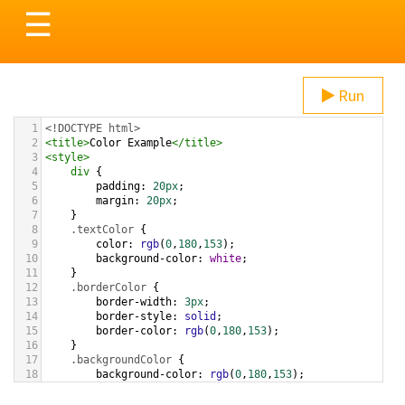
Toggle
☰
navigation
Run
1
<!DOCTYPE html>
2
<
title
>
Color Example
</
title
>
3
<
style
>
4
div
 {
5
padding
: 
20px
;
6
margin
: 
20px
;
7
    }
8
.textColor
 {
9
color
: 
rgb
(
0
,
180
,
153
);
10
background-color
: 
white
;
11
    }
12
.borderColor
 {
13
border-width
: 
3px
;
14
border-style
: 
solid
;
15
border-color
: 
rgb
(
0
,
180
,
153
);
16
    }
17
.backgroundColor
 {
18
background-color
: 
rgb
(
0
,
180
,
153
);
19
color
: 
white
;
20
    }