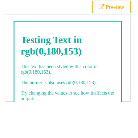
21
.backgroundGradient
 {
Preview
22
background
: 
linear-gradient
(
to
bottom
, 
white
, 
rgb
(
0
,
180
,
153
));
23
color
: 
white
;
24
    }
25
26
</
style
>
27
<
div
class
=
"textColor borderColor"
>
28
<
h1
>
Testing Text in rgb(0,180,153)
</
h1
>