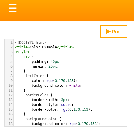
Toggle
☰
navigation
Run
1
<!DOCTYPE html>
2
<
title
>
Color Example
</
title
>
3
<
style
>
4
div
 {
5
padding
: 
20px
;
6
margin
: 
20px
;
7
    }
8
.textColor
 {
9
color
: 
rgb
(
0
,
170
,
153
);
10
background-color
: 
white
;
11
    }
12
.borderColor
 {
13
border-width
: 
3px
;
14
border-style
: 
solid
;
15
border-color
: 
rgb
(
0
,
170
,
153
);
16
    }
17
.backgroundColor
 {
18
background-color
: 
rgb
(
0
,
170
,
153
);
19
color
: 
white
;
20
    }