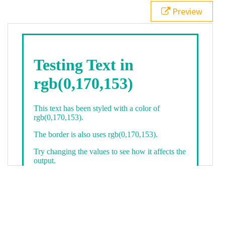
21
.backgroundGradient
 {
Preview
22
background
: 
linear-gradient
(
to
bottom
, 
white
, 
rgb
(
0
,
170
,
153
));
23
color
: 
white
;
24
    }
25
26
</
style
>
27
<
div
class
=
"textColor borderColor"
>
28
<
h1
>
Testing Text in rgb(0,170,153)
</
h1
>