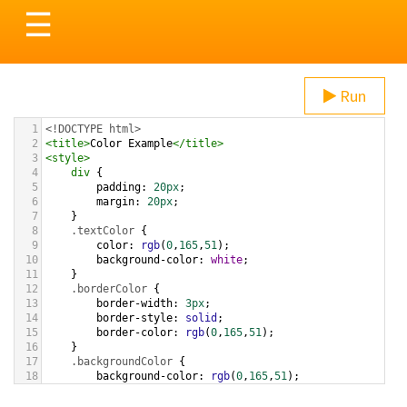
Toggle
☰
navigation
Run
1
<!DOCTYPE html>
2
<
title
>
Color Example
</
title
>
3
<
style
>
4
div
 {
5
padding
: 
20px
;
6
margin
: 
20px
;
7
    }
8
.textColor
 {
9
color
: 
rgb
(
0
,
165
,
51
);
10
background-color
: 
white
;
11
    }
12
.borderColor
 {
13
border-width
: 
3px
;
14
border-style
: 
solid
;
15
border-color
: 
rgb
(
0
,
165
,
51
);
16
    }
17
.backgroundColor
 {
18
background-color
: 
rgb
(
0
,
165
,
51
);
19
color
: 
white
;
20
    }