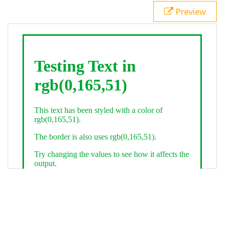
21
.backgroundGradient
 {
Preview
22
background
: 
linear-gradient
(
to
bottom
, 
white
, 
rgb
(
0
,
165
,
51
));
23
color
: 
white
;
24
    }
25
26
</
style
>
27
<
div
class
=
"textColor borderColor"
>
28
<
h1
>
Testing Text in rgb(0,165,51)
</
h1
>