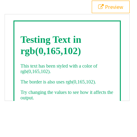
21
.backgroundGradient
 {
Preview
22
background
: 
linear-gradient
(
to
bottom
, 
white
, 
rgb
(
0
,
165
,
102
));
23
color
: 
white
;
24
    }
25
26
</
style
>
27
<
div
class
=
"textColor borderColor"
>
28
<
h1
>
Testing Text in rgb(0,165,102)
</
h1
>