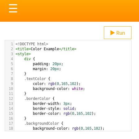
Toggle
☰
navigation
Run
1
<!DOCTYPE html>
2
<
title
>
Color Example
</
title
>
3
<
style
>
4
div
 {
5
padding
: 
20px
;
6
margin
: 
20px
;
7
    }
8
.textColor
 {
9
color
: 
rgb
(
0
,
165
,
102
);
10
background-color
: 
white
;
11
    }
12
.borderColor
 {
13
border-width
: 
3px
;
14
border-style
: 
solid
;
15
border-color
: 
rgb
(
0
,
165
,
102
);
16
    }
17
.backgroundColor
 {
18
background-color
: 
rgb
(
0
,
165
,
102
);
19
color
: 
white
;
20
    }