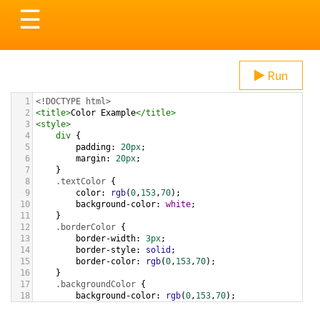
Toggle
☰
navigation
Run
1
<!DOCTYPE html>
2
<
title
>
Color Example
</
title
>
3
<
style
>
4
div
 {
5
padding
: 
20px
;
6
margin
: 
20px
;
7
    }
8
.textColor
 {
9
color
: 
rgb
(
0
,
153
,
70
);
10
background-color
: 
white
;
11
    }
12
.borderColor
 {
13
border-width
: 
3px
;
14
border-style
: 
solid
;
15
border-color
: 
rgb
(
0
,
153
,
70
);
16
    }
17
.backgroundColor
 {
18
background-color
: 
rgb
(
0
,
153
,
70
);
19
color
: 
white
;
20
    }