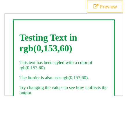
21
.backgroundGradient
 {
Preview
22
background
: 
linear-gradient
(
to
bottom
, 
white
, 
rgb
(
0
,
153
,
60
));
23
color
: 
white
;
24
    }
25
26
</
style
>
27
<
div
class
=
"textColor borderColor"
>
28
<
h1
>
Testing Text in rgb(0,153,60)
</
h1
>