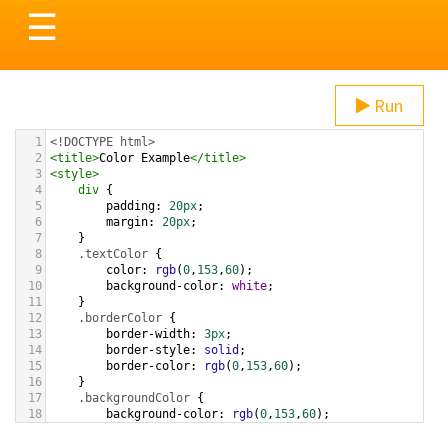
Toggle
☰
navigation
Run
1
<!DOCTYPE html>
2
<
title
>
Color Example
</
title
>
3
<
style
>
4
div
 {
5
padding
: 
20px
;
6
margin
: 
20px
;
7
    }
8
.textColor
 {
9
color
: 
rgb
(
0
,
153
,
60
);
10
background-color
: 
white
;
11
    }
12
.borderColor
 {
13
border-width
: 
3px
;
14
border-style
: 
solid
;
15
border-color
: 
rgb
(
0
,
153
,
60
);
16
    }
17
.backgroundColor
 {
18
background-color
: 
rgb
(
0
,
153
,
60
);
19
color
: 
white
;
20
    }