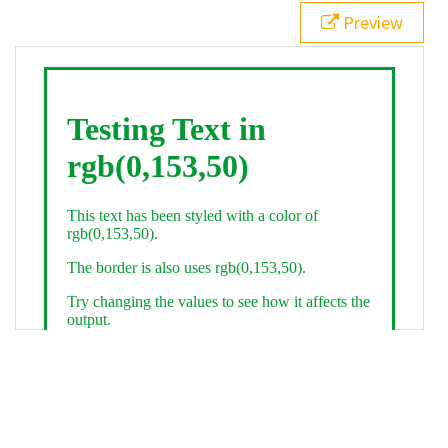
21
.backgroundGradient
 {
Preview
22
background
: 
linear-gradient
(
to
bottom
, 
white
, 
rgb
(
0
,
153
,
50
));
23
color
: 
white
;
24
    }
25
26
</
style
>
27
<
div
class
=
"textColor borderColor"
>
28
<
h1
>
Testing Text in rgb(0,153,50)
</
h1
>