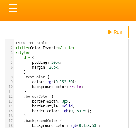
Toggle
☰
navigation
Run
1
<!DOCTYPE html>
2
<
title
>
Color Example
</
title
>
3
<
style
>
4
div
 {
5
padding
: 
20px
;
6
margin
: 
20px
;
7
    }
8
.textColor
 {
9
color
: 
rgb
(
0
,
153
,
50
);
10
background-color
: 
white
;
11
    }
12
.borderColor
 {
13
border-width
: 
3px
;
14
border-style
: 
solid
;
15
border-color
: 
rgb
(
0
,
153
,
50
);
16
    }
17
.backgroundColor
 {
18
background-color
: 
rgb
(
0
,
153
,
50
);
19
color
: 
white
;
20
    }