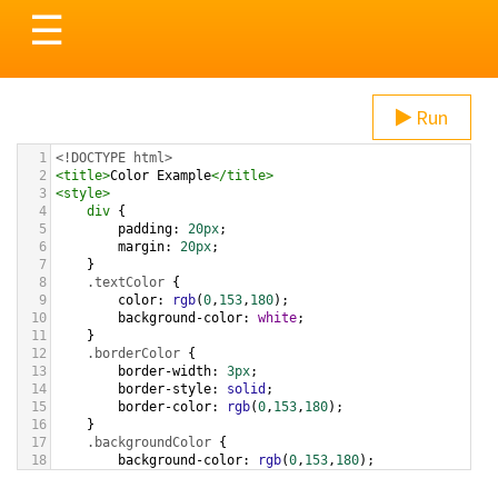
Toggle
☰
navigation
Run
1
<!DOCTYPE html>
2
<
title
>
Color Example
</
title
>
3
<
style
>
4
div
 {
5
padding
: 
20px
;
6
margin
: 
20px
;
7
    }
8
.textColor
 {
9
color
: 
rgb
(
0
,
153
,
180
);
10
background-color
: 
white
;
11
    }
12
.borderColor
 {
13
border-width
: 
3px
;
14
border-style
: 
solid
;
15
border-color
: 
rgb
(
0
,
153
,
180
);
16
    }
17
.backgroundColor
 {
18
background-color
: 
rgb
(
0
,
153
,
180
);
19
color
: 
white
;
20
    }