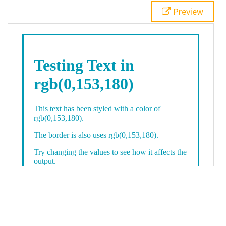
21
.backgroundGradient
 {
Preview
22
background
: 
linear-gradient
(
to
bottom
, 
white
, 
rgb
(
0
,
153
,
180
));
23
color
: 
white
;
24
    }
25
26
</
style
>
27
<
div
class
=
"textColor borderColor"
>
28
<
h1
>
Testing Text in rgb(0,153,180)
</
h1
>