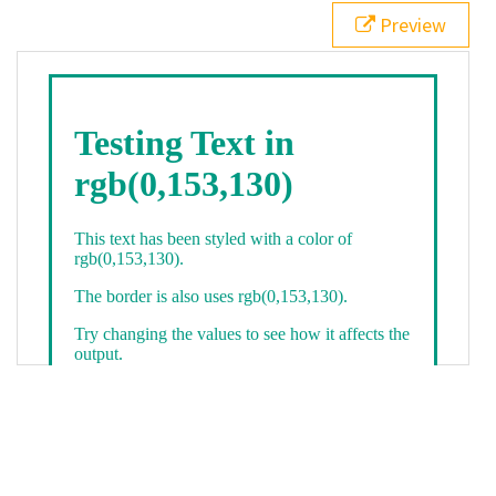
21
.backgroundGradient
 {
Preview
22
background
: 
linear-gradient
(
to
bottom
, 
white
, 
rgb
(
0
,
153
,
130
));
23
color
: 
white
;
24
    }
25
26
</
style
>
27
<
div
class
=
"textColor borderColor"
>
28
<
h1
>
Testing Text in rgb(0,153,130)
</
h1
>