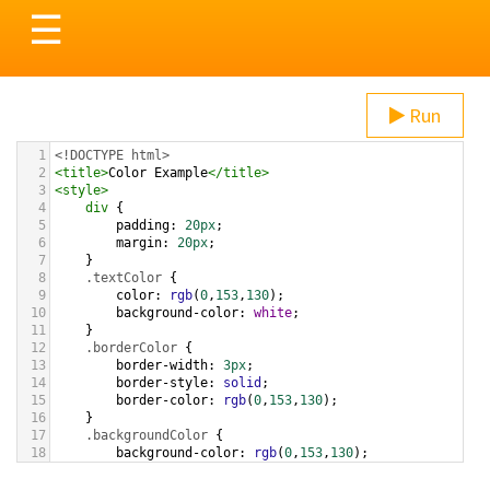
Toggle
☰
navigation
Run
1
<!DOCTYPE html>
2
<
title
>
Color Example
</
title
>
3
<
style
>
4
div
 {
5
padding
: 
20px
;
6
margin
: 
20px
;
7
    }
8
.textColor
 {
9
color
: 
rgb
(
0
,
153
,
130
);
10
background-color
: 
white
;
11
    }
12
.borderColor
 {
13
border-width
: 
3px
;
14
border-style
: 
solid
;
15
border-color
: 
rgb
(
0
,
153
,
130
);
16
    }
17
.backgroundColor
 {
18
background-color
: 
rgb
(
0
,
153
,
130
);
19
color
: 
white
;
20
    }