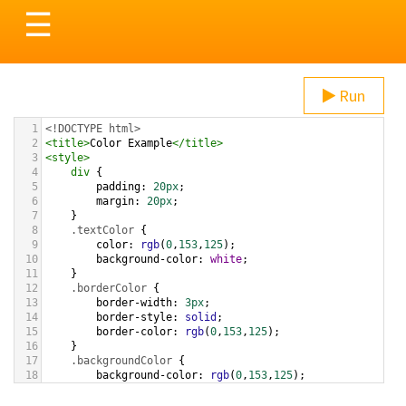
Toggle
☰
navigation
Run
1
<!DOCTYPE html>
2
<
title
>
Color Example
</
title
>
3
<
style
>
4
div
 {
5
padding
: 
20px
;
6
margin
: 
20px
;
7
    }
8
.textColor
 {
9
color
: 
rgb
(
0
,
153
,
125
);
10
background-color
: 
white
;
11
    }
12
.borderColor
 {
13
border-width
: 
3px
;
14
border-style
: 
solid
;
15
border-color
: 
rgb
(
0
,
153
,
125
);
16
    }
17
.backgroundColor
 {
18
background-color
: 
rgb
(
0
,
153
,
125
);
19
color
: 
white
;
20
    }