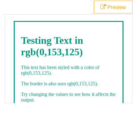
21
.backgroundGradient
 {
Preview
22
background
: 
linear-gradient
(
to
bottom
, 
white
, 
rgb
(
0
,
153
,
125
));
23
color
: 
white
;
24
    }
25
26
</
style
>
27
<
div
class
=
"textColor borderColor"
>
28
<
h1
>
Testing Text in rgb(0,153,125)
</
h1
>