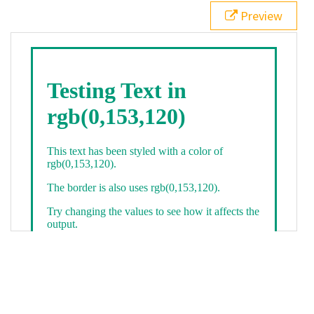
21
.backgroundGradient
 {
Preview
22
background
: 
linear-gradient
(
to
bottom
, 
white
, 
rgb
(
0
,
153
,
120
));
23
color
: 
white
;
24
    }
25
26
</
style
>
27
<
div
class
=
"textColor borderColor"
>
28
<
h1
>
Testing Text in rgb(0,153,120)
</
h1
>