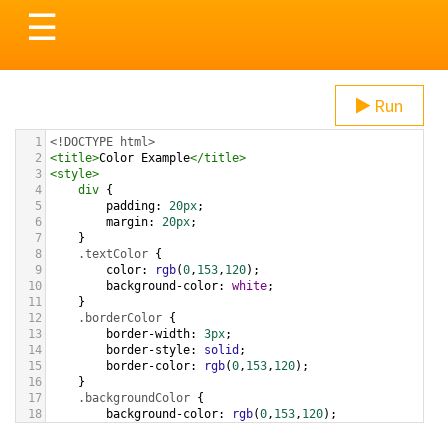
Toggle
☰
navigation
Run
1
<!DOCTYPE html>
2
<
title
>
Color Example
</
title
>
3
<
style
>
4
div
 {
5
padding
: 
20px
;
6
margin
: 
20px
;
7
    }
8
.textColor
 {
9
color
: 
rgb
(
0
,
153
,
120
);
10
background-color
: 
white
;
11
    }
12
.borderColor
 {
13
border-width
: 
3px
;
14
border-style
: 
solid
;
15
border-color
: 
rgb
(
0
,
153
,
120
);
16
    }
17
.backgroundColor
 {
18
background-color
: 
rgb
(
0
,
153
,
120
);
19
color
: 
white
;
20
    }