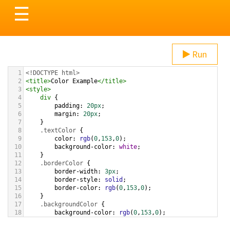
Toggle
☰
navigation
Run
1
<!DOCTYPE html>
2
<
title
>
Color Example
</
title
>
3
<
style
>
4
div
 {
5
padding
: 
20px
;
6
margin
: 
20px
;
7
    }
8
.textColor
 {
9
color
: 
rgb
(
0
,
153
,
0
);
10
background-color
: 
white
;
11
    }
12
.borderColor
 {
13
border-width
: 
3px
;
14
border-style
: 
solid
;
15
border-color
: 
rgb
(
0
,
153
,
0
);
16
    }
17
.backgroundColor
 {
18
background-color
: 
rgb
(
0
,
153
,
0
);
19
color
: 
white
;
20
    }