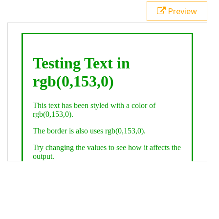
21
.backgroundGradient
 {
Preview
22
background
: 
linear-gradient
(
to
bottom
, 
white
, 
rgb
(
0
,
153
,
0
));
23
color
: 
white
;
24
    }
25
26
</
style
>
27
<
div
class
=
"textColor borderColor"
>
28
<
h1
>
Testing Text in rgb(0,153,0)
</
h1
>