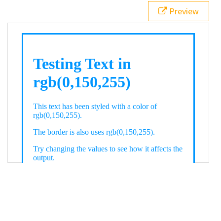
21
.backgroundGradient
 {
Preview
22
background
: 
linear-gradient
(
to
bottom
, 
white
, 
rgb
(
0
,
150
,
255
));
23
color
: 
white
;
24
    }
25
26
</
style
>
27
<
div
class
=
"textColor borderColor"
>
28
<
h1
>
Testing Text in rgb(0,150,255)
</
h1
>