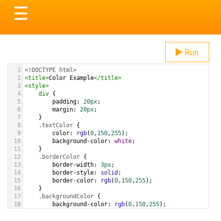
Toggle
☰
navigation
Run
1
<!DOCTYPE html>
2
<
title
>
Color Example
</
title
>
3
<
style
>
4
div
 {
5
padding
: 
20px
;
6
margin
: 
20px
;
7
    }
8
.textColor
 {
9
color
: 
rgb
(
0
,
150
,
255
);
10
background-color
: 
white
;
11
    }
12
.borderColor
 {
13
border-width
: 
3px
;
14
border-style
: 
solid
;
15
border-color
: 
rgb
(
0
,
150
,
255
);
16
    }
17
.backgroundColor
 {
18
background-color
: 
rgb
(
0
,
150
,
255
);
19
color
: 
white
;
20
    }