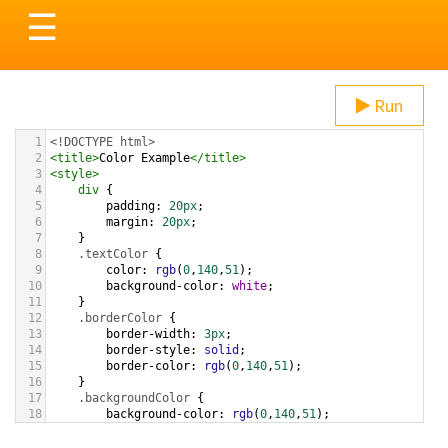
Toggle
☰
navigation
Run
1
<!DOCTYPE html>
2
<
title
>
Color Example
</
title
>
3
<
style
>
4
div
 {
5
padding
: 
20px
;
6
margin
: 
20px
;
7
    }
8
.textColor
 {
9
color
: 
rgb
(
0
,
140
,
51
);
10
background-color
: 
white
;
11
    }
12
.borderColor
 {
13
border-width
: 
3px
;
14
border-style
: 
solid
;
15
border-color
: 
rgb
(
0
,
140
,
51
);
16
    }
17
.backgroundColor
 {
18
background-color
: 
rgb
(
0
,
140
,
51
);
19
color
: 
white
;
20
    }