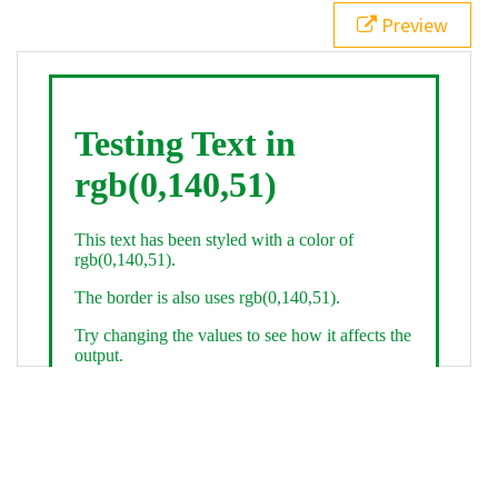
21
.backgroundGradient
 {
Preview
22
background
: 
linear-gradient
(
to
bottom
, 
white
, 
rgb
(
0
,
140
,
51
));
23
color
: 
white
;
24
    }
25
26
</
style
>
27
<
div
class
=
"textColor borderColor"
>
28
<
h1
>
Testing Text in rgb(0,140,51)
</
h1
>