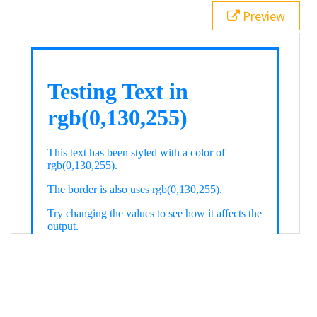
21
.backgroundGradient
 {
Preview
22
background
: 
linear-gradient
(
to
bottom
, 
white
, 
rgb
(
0
,
130
,
255
));
23
color
: 
white
;
24
    }
25
26
</
style
>
27
<
div
class
=
"textColor borderColor"
>
28
<
h1
>
Testing Text in rgb(0,130,255)
</
h1
>