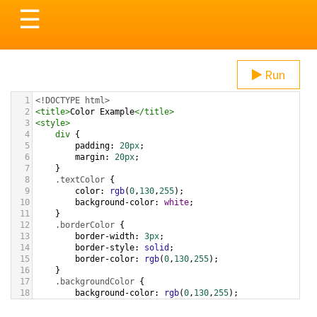
Toggle
☰
navigation
Run
1
<!DOCTYPE html>
2
<
title
>
Color Example
</
title
>
3
<
style
>
4
div
 {
5
padding
: 
20px
;
6
margin
: 
20px
;
7
    }
8
.textColor
 {
9
color
: 
rgb
(
0
,
130
,
255
);
10
background-color
: 
white
;
11
    }
12
.borderColor
 {
13
border-width
: 
3px
;
14
border-style
: 
solid
;
15
border-color
: 
rgb
(
0
,
130
,
255
);
16
    }
17
.backgroundColor
 {
18
background-color
: 
rgb
(
0
,
130
,
255
);
19
color
: 
white
;
20
    }