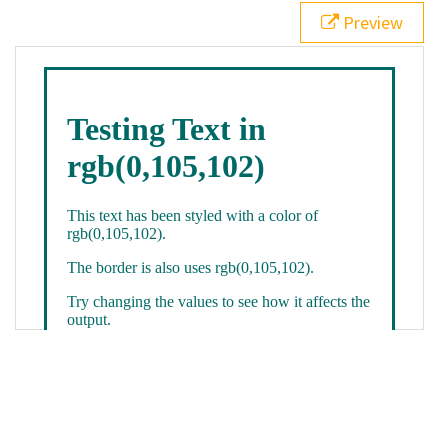
21
.backgroundGradient
 {
Preview
22
background
: 
linear-gradient
(
to
bottom
, 
white
, 
rgb
(
0
,
105
,
102
));
23
color
: 
white
;
24
    }
25
26
</
style
>
27
<
div
class
=
"textColor borderColor"
>
28
<
h1
>
Testing Text in rgb(0,105,102)
</
h1
>