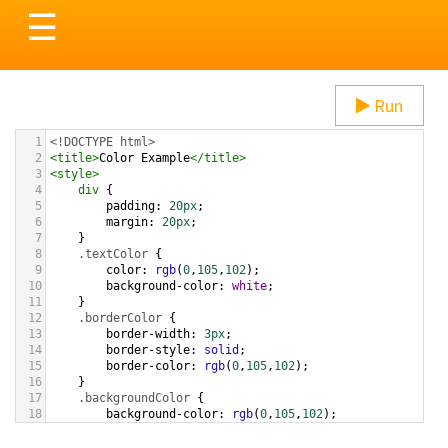
Toggle
☰
navigation
Run
1
<!DOCTYPE html>
2
<
title
>
Color Example
</
title
>
3
<
style
>
4
div
 {
5
padding
: 
20px
;
6
margin
: 
20px
;
7
    }
8
.textColor
 {
9
color
: 
rgb
(
0
,
105
,
102
);
10
background-color
: 
white
;
11
    }
12
.borderColor
 {
13
border-width
: 
3px
;
14
border-style
: 
solid
;
15
border-color
: 
rgb
(
0
,
105
,
102
);
16
    }
17
.backgroundColor
 {
18
background-color
: 
rgb
(
0
,
105
,
102
);
19
color
: 
white
;
20
    }