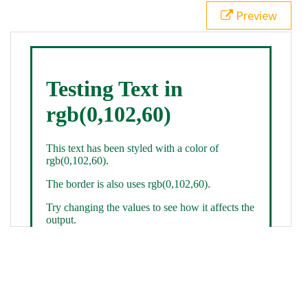
21
.backgroundGradient
 {
Preview
22
background
: 
linear-gradient
(
to
bottom
, 
white
, 
rgb
(
0
,
102
,
60
));
23
color
: 
white
;
24
    }
25
26
</
style
>
27
<
div
class
=
"textColor borderColor"
>
28
<
h1
>
Testing Text in rgb(0,102,60)
</
h1
>