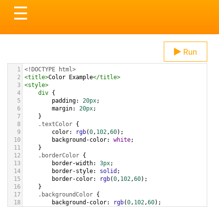
Toggle
☰
navigation
Run
1
<!DOCTYPE html>
2
<
title
>
Color Example
</
title
>
3
<
style
>
4
div
 {
5
padding
: 
20px
;
6
margin
: 
20px
;
7
    }
8
.textColor
 {
9
color
: 
rgb
(
0
,
102
,
60
);
10
background-color
: 
white
;
11
    }
12
.borderColor
 {
13
border-width
: 
3px
;
14
border-style
: 
solid
;
15
border-color
: 
rgb
(
0
,
102
,
60
);
16
    }
17
.backgroundColor
 {
18
background-color
: 
rgb
(
0
,
102
,
60
);
19
color
: 
white
;
20
    }