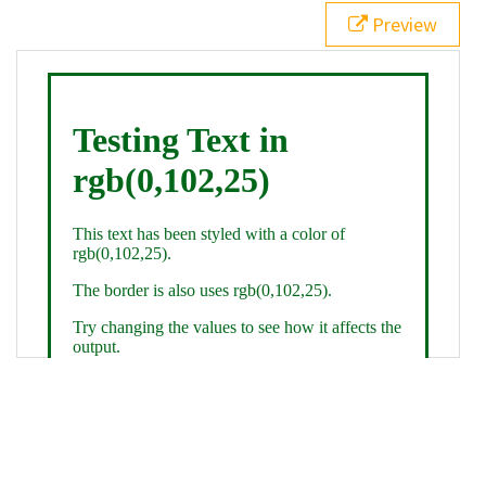
21
.backgroundGradient
 {
Preview
22
background
: 
linear-gradient
(
to
bottom
, 
white
, 
rgb
(
0
,
102
,
25
));
23
color
: 
white
;
24
    }
25
26
</
style
>
27
<
div
class
=
"textColor borderColor"
>
28
<
h1
>
Testing Text in rgb(0,102,25)
</
h1
>