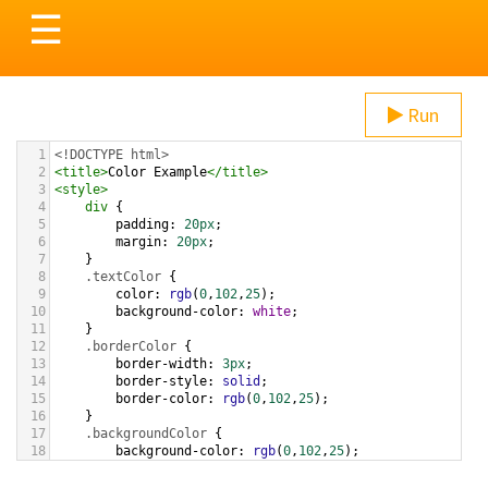
Toggle
☰
navigation
Run
1
<!DOCTYPE html>
2
<
title
>
Color Example
</
title
>
3
<
style
>
4
div
 {
5
padding
: 
20px
;
6
margin
: 
20px
;
7
    }
8
.textColor
 {
9
color
: 
rgb
(
0
,
102
,
25
);
10
background-color
: 
white
;
11
    }
12
.borderColor
 {
13
border-width
: 
3px
;
14
border-style
: 
solid
;
15
border-color
: 
rgb
(
0
,
102
,
25
);
16
    }
17
.backgroundColor
 {
18
background-color
: 
rgb
(
0
,
102
,
25
);
19
color
: 
white
;
20
    }