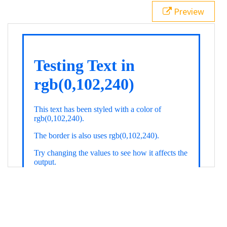
21
.backgroundGradient
 {
Preview
22
background
: 
linear-gradient
(
to
bottom
, 
white
, 
rgb
(
0
,
102
,
240
));
23
color
: 
white
;
24
    }
25
26
</
style
>
27
<
div
class
=
"textColor borderColor"
>
28
<
h1
>
Testing Text in rgb(0,102,240)
</
h1
>