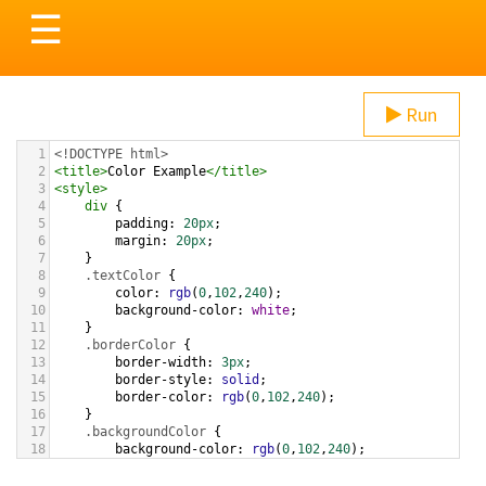
Toggle
☰
navigation
Run
1
<!DOCTYPE html>
2
<
title
>
Color Example
</
title
>
3
<
style
>
4
div
 {
5
padding
: 
20px
;
6
margin
: 
20px
;
7
    }
8
.textColor
 {
9
color
: 
rgb
(
0
,
102
,
240
);
10
background-color
: 
white
;
11
    }
12
.borderColor
 {
13
border-width
: 
3px
;
14
border-style
: 
solid
;
15
border-color
: 
rgb
(
0
,
102
,
240
);
16
    }
17
.backgroundColor
 {
18
background-color
: 
rgb
(
0
,
102
,
240
);
19
color
: 
white
;
20
    }