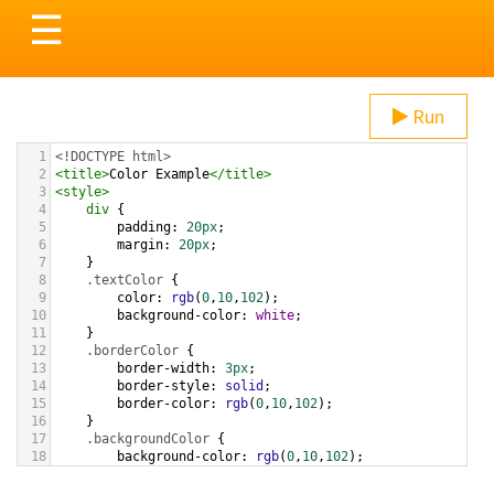
Toggle
☰
navigation
Run
1
<!DOCTYPE html>
2
<
title
>
Color Example
</
title
>
3
<
style
>
4
div
 {
5
padding
: 
20px
;
6
margin
: 
20px
;
7
    }
8
.textColor
 {
9
color
: 
rgb
(
0
,
10
,
102
);
10
background-color
: 
white
;
11
    }
12
.borderColor
 {
13
border-width
: 
3px
;
14
border-style
: 
solid
;
15
border-color
: 
rgb
(
0
,
10
,
102
);
16
    }
17
.backgroundColor
 {
18
background-color
: 
rgb
(
0
,
10
,
102
);
19
color
: 
white
;
20
    }