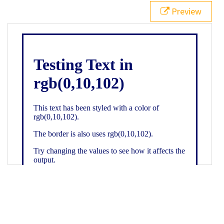
21
.backgroundGradient
 {
Preview
22
background
: 
linear-gradient
(
to
bottom
, 
white
, 
rgb
(
0
,
10
,
102
));
23
color
: 
white
;
24
    }
25
26
</
style
>
27
<
div
class
=
"textColor borderColor"
>
28
<
h1
>
Testing Text in rgb(0,10,102)
</
h1
>