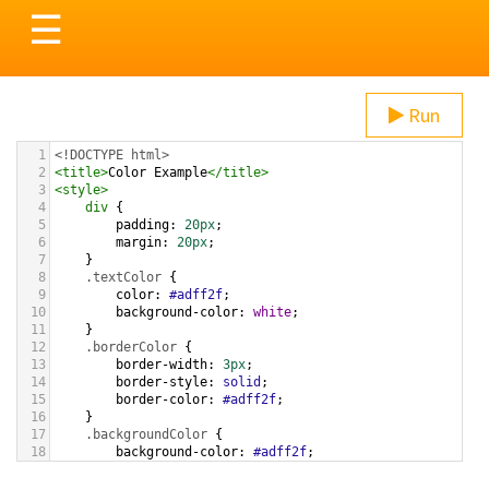
Toggle
☰
navigation
Run
1
<!DOCTYPE html>
2
<
title
>
Color Example
</
title
>
3
<
style
>
4
div
 {
5
padding
: 
20px
;
6
margin
: 
20px
;
7
    }
8
.textColor
 {
9
color
: 
#adff2f
;
10
background-color
: 
white
;
11
    }
12
.borderColor
 {
13
border-width
: 
3px
;
14
border-style
: 
solid
;
15
border-color
: 
#adff2f
;
16
    }
17
.backgroundColor
 {
18
background-color
: 
#adff2f
;
19
color
: 
white
;
20
    }