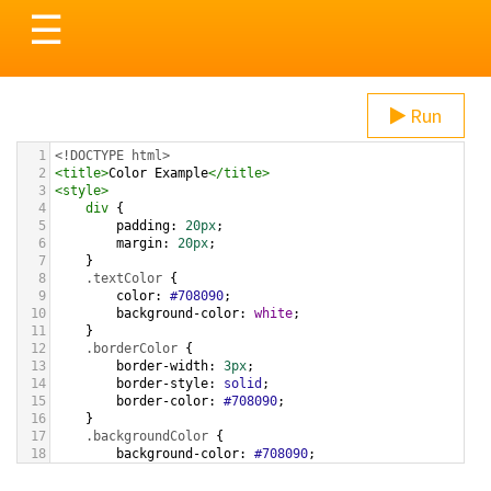
Toggle
☰
navigation
Run
1
<!DOCTYPE html>
2
<
title
>
Color Example
</
title
>
3
<
style
>
4
div
 {
5
padding
: 
20px
;
6
margin
: 
20px
;
7
    }
8
.textColor
 {
9
color
: 
#708090
;
10
background-color
: 
white
;
11
    }
12
.borderColor
 {
13
border-width
: 
3px
;
14
border-style
: 
solid
;
15
border-color
: 
#708090
;
16
    }
17
.backgroundColor
 {
18
background-color
: 
#708090
;
19
color
: 
white
;
20
    }