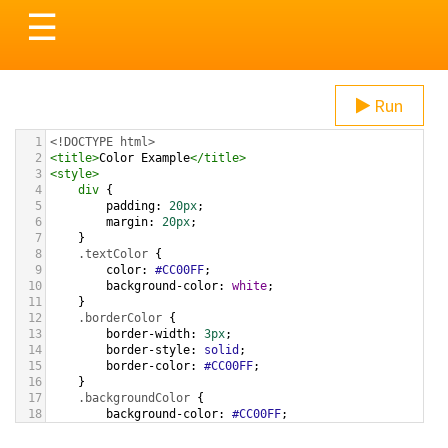
Toggle
☰
navigation
Run
1
<!DOCTYPE html>
2
<
title
>
Color Example
</
title
>
3
<
style
>
4
div
 {
5
padding
: 
20px
;
6
margin
: 
20px
;
7
    }
8
.textColor
 {
9
color
: 
#CC00FF
;
10
background-color
: 
white
;
11
    }
12
.borderColor
 {
13
border-width
: 
3px
;
14
border-style
: 
solid
;
15
border-color
: 
#CC00FF
;
16
    }
17
.backgroundColor
 {
18
background-color
: 
#CC00FF
;
19
color
: 
white
;
20
    }