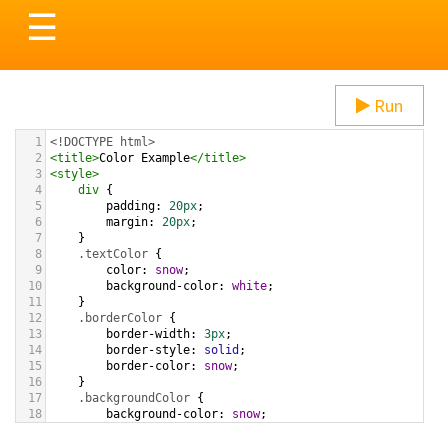
Toggle
☰
navigation
Run
1
<!DOCTYPE html>
2
<
title
>
Color Example
</
title
>
3
<
style
>
4
div
 {
5
padding
: 
20px
;
6
margin
: 
20px
;
7
    }
8
.textColor
 {
9
color
: 
snow
;
10
background-color
: 
white
;
11
    }
12
.borderColor
 {
13
border-width
: 
3px
;
14
border-style
: 
solid
;
15
border-color
: 
snow
;
16
    }
17
.backgroundColor
 {
18
background-color
: 
snow
;
19
color
: 
white
;
20
    }