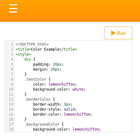
Toggle
☰
navigation
Run
1
<!DOCTYPE html>
2
<
title
>
Color Example
</
title
>
3
<
style
>
4
div
 {
5
padding
: 
20px
;
6
margin
: 
20px
;
7
    }
8
.textColor
 {
9
color
: 
lemonchiffon
;
10
background-color
: 
white
;
11
    }
12
.borderColor
 {
13
border-width
: 
3px
;
14
border-style
: 
solid
;
15
border-color
: 
lemonchiffon
;
16
    }
17
.backgroundColor
 {
18
background-color
: 
lemonchiffon
;
19
color
: 
white
;
20
    }