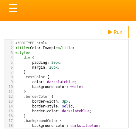
Toggle
☰
navigation
Run
1
<!DOCTYPE html>
2
<
title
>
Color Example
</
title
>
3
<
style
>
4
div
 {
5
padding
: 
20px
;
6
margin
: 
20px
;
7
    }
8
.textColor
 {
9
color
: 
darkslateblue
;
10
background-color
: 
white
;
11
    }
12
.borderColor
 {
13
border-width
: 
3px
;
14
border-style
: 
solid
;
15
border-color
: 
darkslateblue
;
16
    }
17
.backgroundColor
 {
18
background-color
: 
darkslateblue
;
19
color
: 
white
;
20
    }