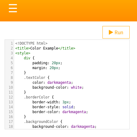
Toggle
☰
navigation
Run
1
<!DOCTYPE html>
2
<
title
>
Color Example
</
title
>
3
<
style
>
4
div
 {
5
padding
: 
20px
;
6
margin
: 
20px
;
7
    }
8
.textColor
 {
9
color
: 
darkmagenta
;
10
background-color
: 
white
;
11
    }
12
.borderColor
 {
13
border-width
: 
3px
;
14
border-style
: 
solid
;
15
border-color
: 
darkmagenta
;
16
    }
17
.backgroundColor
 {
18
background-color
: 
darkmagenta
;
19
color
: 
white
;
20
    }