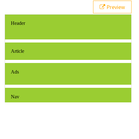
21
  }
Preview
22
#pageHeader
 {
23
grid-area
: 
header
;
24
  }
25
#pageFooter
 {
26
grid-area
: 
footer
;
27
  }
28
#mainArticle
 { 