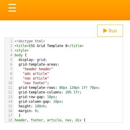
Toggle
☰
navigation
Run
1
<!doctype html>
2
<
title
>
CSS Grid Template 8
</
title
>
3
<
style
>
4
body
 { 
5
display
: 
grid
;
6
grid-template-areas
: 
7
"header header"
8
"ads article"
9
"nav article"
10
"nav footer"
;
11
grid-template-rows
: 
80px
120px
1fr
70px
;  
12
grid-template-columns
: 
20%
1fr
;
13
grid-row-gap
: 
10px
;
14
grid-column-gap
: 
10px
;
15
height
: 
100vh
;
16
margin
: 
0
;
17
  }  
18
header
, 
footer
, 
article
, 
nav
, 
div
 {
19
padding
: 
1.2em
;
20
background
: 
yellowgreen
;