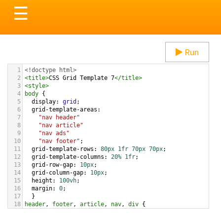
Toggle
☰
navigation
Run
1
<!doctype html>
2
<
title
>
CSS Grid Template 7
</
title
>
3
<
style
>
4
body
 { 
5
display
: 
grid
;
6
grid-template-areas
: 
7
"nav header"
8
"nav article"
9
"nav ads"
10
"nav footer"
;
11
grid-template-rows
: 
80px
1fr
70px
70px
;  
12
grid-template-columns
: 
20%
1fr
;
13
grid-row-gap
: 
10px
;
14
grid-column-gap
: 
10px
;
15
height
: 
100vh
;
16
margin
: 
0
;
17
  }  
18
header
, 
footer
, 
article
, 
nav
, 
div
 {
19
padding
: 
1.2em
;
20
background
: 
yellowgreen
;