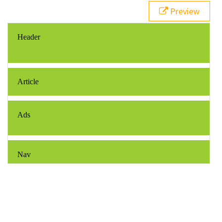
21
  }
Preview
22
#pageHeader
 {
23
grid-area
: 
header
;
24
  }
25
#pageFooter
 {
26
grid-area
: 
footer
;
27
  }
28
#mainArticle
 { 