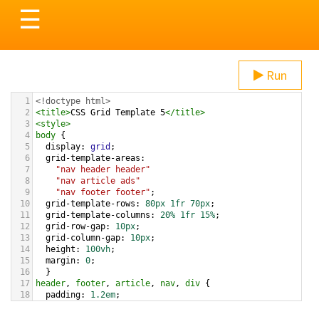
Toggle
☰
navigation
Run
1
<!doctype html>
2
<
title
>
CSS Grid Template 5
</
title
>
3
<
style
>
4
body
 { 
5
display
: 
grid
;
6
grid-template-areas
: 
7
"nav header header"
8
"nav article ads"
9
"nav footer footer"
;
10
grid-template-rows
: 
80px
1fr
70px
;  
11
grid-template-columns
: 
20%
1fr
15%
;
12
grid-row-gap
: 
10px
;
13
grid-column-gap
: 
10px
;
14
height
: 
100vh
;
15
margin
: 
0
;
16
  }  
17
header
, 
footer
, 
article
, 
nav
, 
div
 {
18
padding
: 
1.2em
;
19
background
: 
gold
;
20
  }