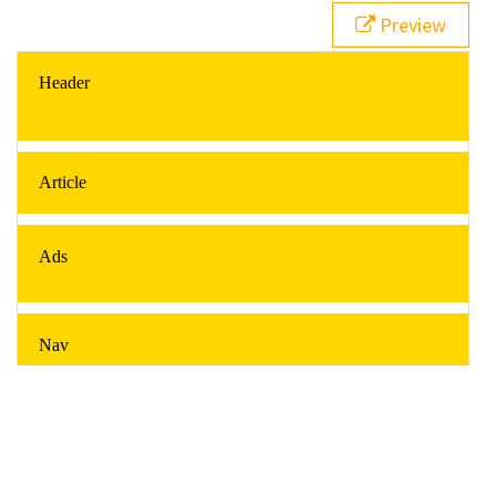
21
#pageHeader
 {
Preview
22
grid-area
: 
header
;
23
  }
24
#pageFooter
 {
25
grid-area
: 
footer
;
26
  }
27
#mainArticle
 { 
28
grid-area
: 
article
;      