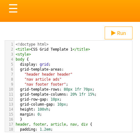
Toggle
☰
navigation
Run
1
<!doctype html>
2
<
title
>
CSS Grid Template 1
</
title
>
3
<
style
>
4
body
 { 
5
display
: 
grid
;
6
grid-template-areas
: 
7
"header header header"
8
"nav article ads"
9
"nav footer footer"
;
10
grid-template-rows
: 
80px
1fr
70px
;  
11
grid-template-columns
: 
20%
1fr
15%
;
12
grid-row-gap
: 
10px
;
13
grid-column-gap
: 
10px
;
14
height
: 
100vh
;
15
margin
: 
0
;
16
  }  
17
header
, 
footer
, 
article
, 
nav
, 
div
 {
18
padding
: 
1.2em
;
19
background
: 
gold
;
20
  }