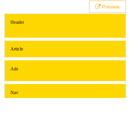
21
#pageHeader
 {
Preview
22
grid-area
: 
header
;
23
  }
24
#pageFooter
 {
25
grid-area
: 
footer
;
26
  }
27
#mainArticle
 { 
28
grid-area
: 
article
;      